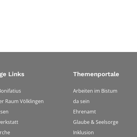
ge Links
Themenportale
Bonifatius
Arbeiten im Bistum
er Raum Völklingen
da sein
tsen
Ehrenamt
erkstatt
Glaube & Seelsorge
rche
Inklusion