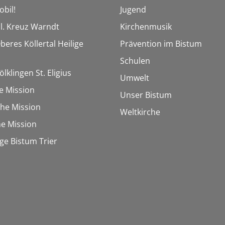
obil!
Jugend
Hl. Kreuz Warndt
Kirchenmusik
beres Köllertal Heilige
Prävention im Bistum
Schulen
ölklingen St. Eligius
Umwelt
e Mission
Unser Bistum
sche Mission
Weltkirche
e Mission
e Bistum Trier