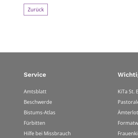
Zurück
Service
Wichti
Amtsblatt
KiTa St. 
Beschwerde
Pastoral
Bistums-Atlas
Ämterlo
Fürbitten
Formatw
Hilfe bei Missbrauch
Frauenki