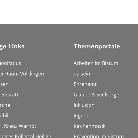
ge Links
Themenportale
Bonifatius
Arbeiten im Bistum
er Raum Völklingen
da sein
tsen
Ehrenamt
erkstatt
Glaube & Seelsorge
rche
Inklusion
obil!
Jugend
Hl. Kreuz Warndt
Kirchenmusik
beres Köllertal Heilige
Prävention im Bistum