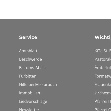
Service
Wichti
Amtsblatt
KiTa St. 
Beschwerde
Pastoral
Bistums-Atlas
Ämterlo
Fürbitten
Formatw
Hilfe bei Missbrauch
Frauenki
Immobilien
kirche:m
Liedvorschläge
Pfarrei 
Newsletter
Pfarrei O