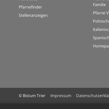
Familie
Pfarreifinder
Pfarrei V
Stellenanzeigen
Polnisch
Italieni
Spanisch
Homepag
© Bistum Trier
Impressum
Datenschutzerkl