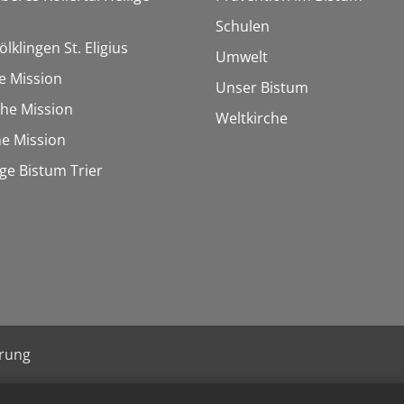
Schulen
ölklingen St. Eligius
Umwelt
e Mission
Unser Bistum
sche Mission
Weltkirche
e Mission
e Bistum Trier
ärung